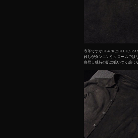
表革ですがBLACKはBLUE,G
鞣しがタンニンやクロームでは
白鞣し独特の肌に吸いつく感じ