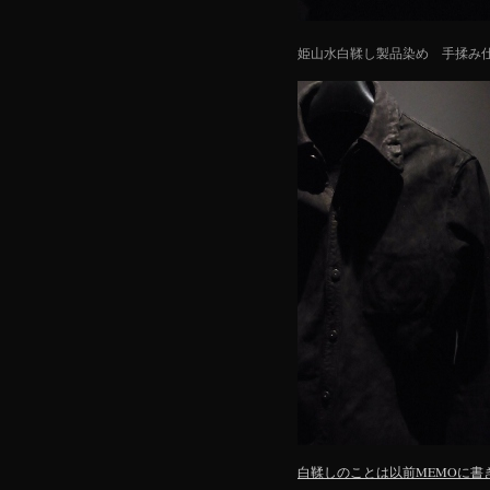
姫山水白鞣し製品染め 手揉み
白鞣しのことは以前MEMOに書