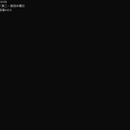
9:00
/ 第二・第四木曜日
4-6-3