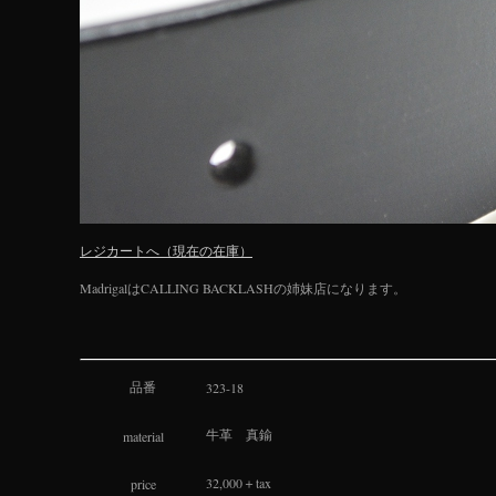
レジカートへ（現在の在庫）
MadrigalはCALLING BACKLASHの姉妹店になります。
品番
323-18
material
牛革　真鍮
32,000＋tax
price