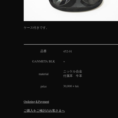
ケース付きです。
品番
452-01
GANMETA BLK
×
ニッケル合金

material
付属革　牛革
30,000＋tax
price
Ordering＆Payment
ご購入をご検討のお客さまへ