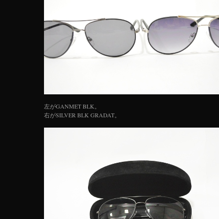
左がGANMET BLK。
右がSILVER BLK GRADAT。