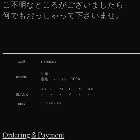
ご不明なところがございましたら
何でもおっしゃって下さいませ。
品番
C1368-03
牛革

material
裏地　レーヨン　100%
XS
S
M
L
XL
XXL
×
×
×
○
×
×
BLACK
175,000＋tax
price
Ordering＆Payment