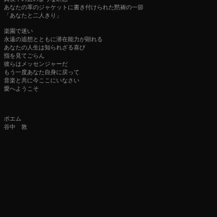
あなたの革のジャケットに書き付けられた黙祷の一節
「あなたと二人きり」
楽園で迷い
永遠の追想とともに潜在能力が顕れる
あなたの人生は知られざる喜び
指を見てごらん
彼らはメッセンジャーだ
もう一度あなた自身に戻って
音楽と共に今ここにいなさい
愛へようこそ
ポエム
谷中 敦