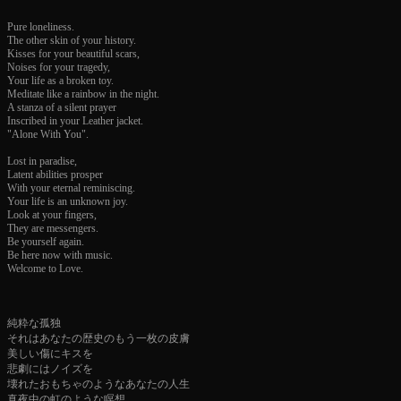
Pure loneliness.
The other skin of your history.
Kisses for your beautiful scars,
Noises for your tragedy,
Your life as a broken toy.
Meditate like a rainbow in the night.
A stanza of a silent prayer
Inscribed in your Leather jacket.
"Alone With You".
Lost in paradise,
Latent abilities prosper
With your eternal reminiscing.
Your life is an unknown joy.
Look at your fingers,
They are messengers.
Be yourself again.
Be here now with music.
Welcome to Love.
純粋な孤独
それはあなたの歴史のもう一枚の皮膚
美しい傷にキスを
悲劇にはノイズを
壊れたおもちゃのようなあなたの人生
真夜中の虹のような瞑想